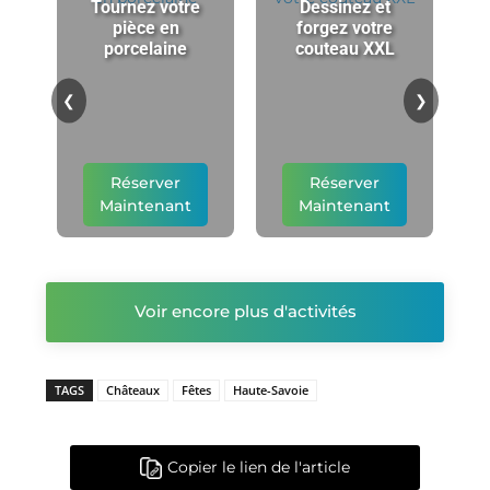
Tournez votre
Dessinez et
pièce en
forgez votre
porcelaine
couteau XXL
p
❮
❯
Réserver
Réserver
Maintenant
Maintenant
Voir encore plus d'activités
TAGS
Châteaux
Fêtes
Haute-Savoie
Copier le lien de l'article