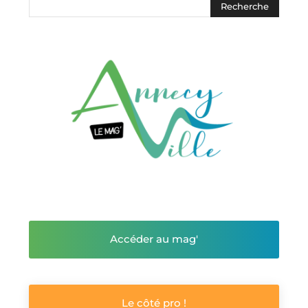
Accéder au mag'
Le côté pro !