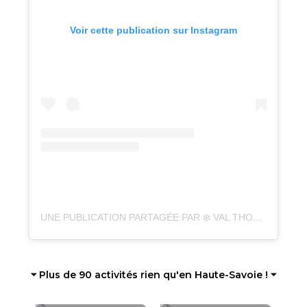
Voir cette publication sur Instagram
UNE PUBLICATION PARTAGÉE PAR ❄️ VAL THORENS ❄️ (@VAL_THORENS)
⏷ Plus de 90 activités rien qu'en Haute-Savoie ! ⏷