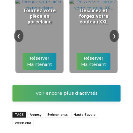
Tournez votre
Dessinez et
pièce en
forgez votre
porcelaine
couteau XXL
❮
❯
Réserver
Réserver
Maintenant
Maintenant
Voir encore plus d'activités
TAGS
Annecy
Événements
Haute-Savoie
Week-end