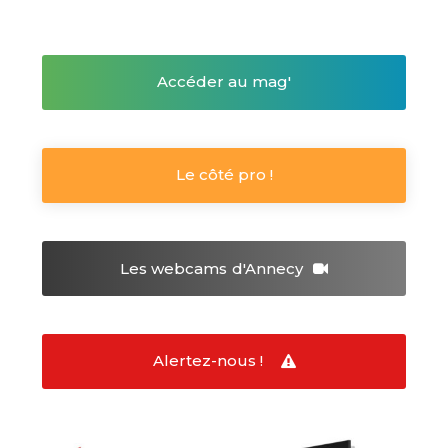
Accéder au mag'
Le côté pro !
Les webcams
d'Annecy
Alertez-nous !