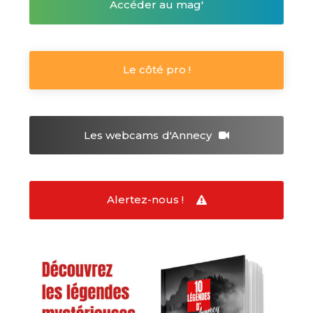
Accéder au mag'
Le côté pro !
Les webcams
d'Annecy
Alertez-nous !