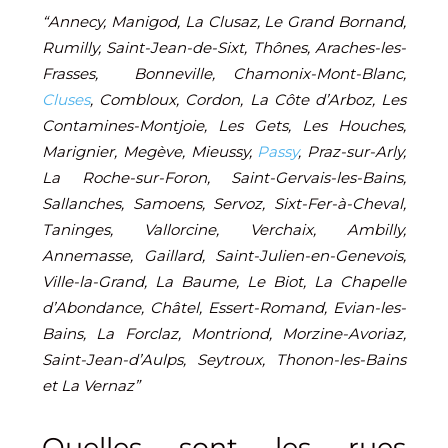
“Annecy, Manigod, La Clusaz, Le Grand Bornand,
Rumilly, Saint-Jean-de-Sixt, Thônes, Araches-les-
Frasses, Bonneville, Chamonix-Mont-Blanc,
Cluses
, Combloux, Cordon, La Côte d’Arboz, Les
Contamines-Montjoie, Les Gets, Les Houches,
Marignier, Megève, Mieussy,
Passy
, Praz-sur-Arly,
La Roche-sur-Foron, Saint-Gervais-les-Bains,
Sallanches, Samoens, Servoz, Sixt-Fer-à-Cheval,
Taninges, Vallorcine, Verchaix, Ambilly,
Annemasse, Gaillard, Saint-Julien-en-Genevois,
Ville-la-Grand, La Baume, Le Biot, La Chapelle
d’Abondance, Châtel, Essert-Romand, Evian-les-
Bains, La Forclaz, Montriond, Morzine-Avoriaz,
Saint-Jean-d’Aulps, Seytroux, Thonon-les-Bains
et La Vernaz”
Quelles sont les rues