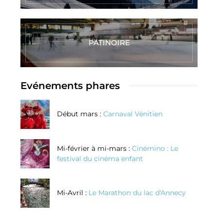
PATINOIRE
Evénements phares
Début mars :
Carnaval Vénitien
Mi-février à mi-mars :
Cinémino : Le
festival du cinéma enfant
Mi-Avril :
Le Marathon du lac d'Annecy