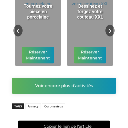
Tournez votre
Dessinez et
pièce en
forgez votre
porcelaine
couteau XXL
p
❮
❯
Réserver
Réserver
Maintenant
Maintenant
Voir encore plus d'activités
TAGS
Annecy
Coronavirus