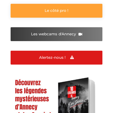
Le côté pro !
Les webcams
d'Annecy
Alertez-nous !