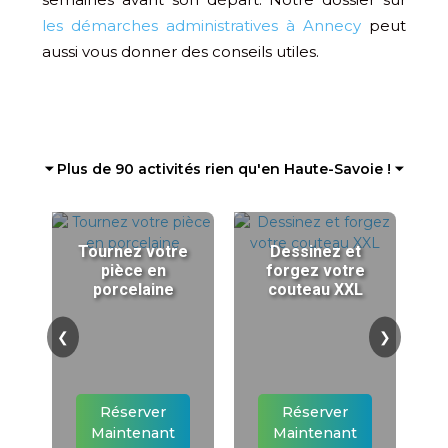
les démarches administratives à Annecy
peut
aussi vous donner des conseils utiles.
⏷ Plus de 90 activités rien qu'en Haute-Savoie ! ⏷
Tournez votre
Dessinez et
pièce en
forgez votre
porcelaine
couteau XXL
❮
❯
Réserver
Réserver
Maintenant
Maintenant