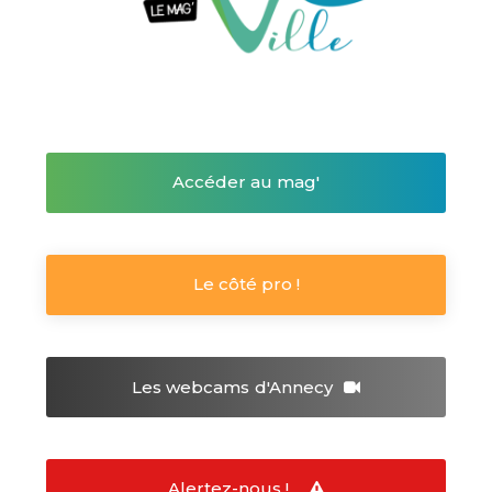
Accéder au mag'
Le côté pro !
Les webcams
d'Annecy
Alertez-nous !