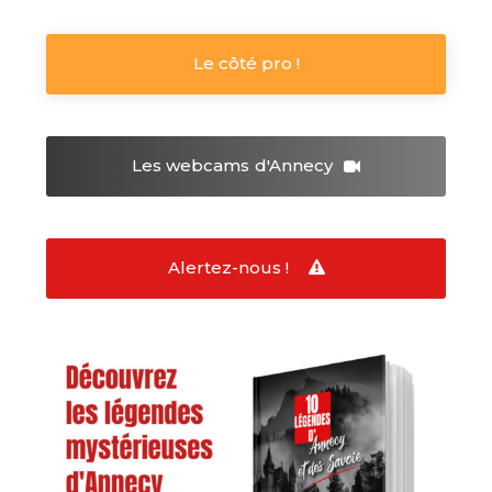
Le côté pro !
Les webcams
d'Annecy
Alertez-nous !