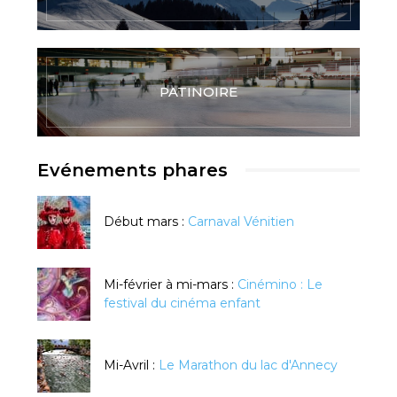
PATINOIRE
Evénements phares
Début mars :
Carnaval Vénitien
Mi-février à mi-mars :
Cinémino : Le
festival du cinéma enfant
Mi-Avril :
Le Marathon du lac d'Annecy