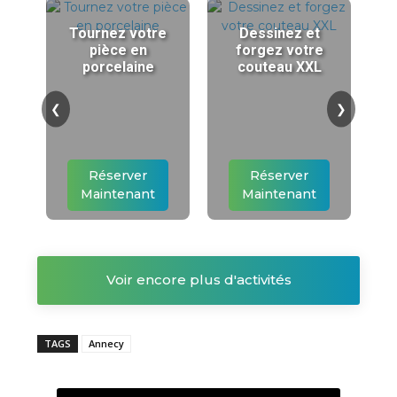
Tournez votre
Dessinez et
pièce en
forgez votre
porcelaine
couteau XXL
❮
❯
Réserver
Réserver
Maintenant
Maintenant
Voir encore plus d'activités
TAGS
Annecy