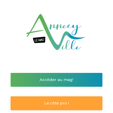
Accéder au mag'
Le côté pro !