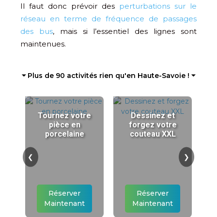
Il faut donc prévoir des
perturbations sur le
réseau en terme de fréquence de passages
des bus
, mais si l’essentiel des lignes sont
maintenues.
⏷ Plus de 90 activités rien qu'en Haute-Savoie ! ⏷
Tournez votre
Dessinez et
pièce en
forgez votre
porcelaine
couteau XXL
❮
❯
Réserver
Réserver
Maintenant
Maintenant