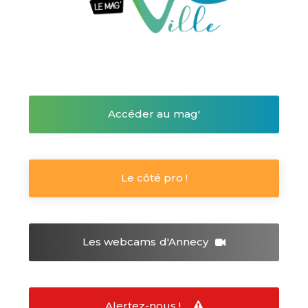
Accéder au mag'
Le côté pro !
Les webcams
d'Annecy
Alertez-nous !