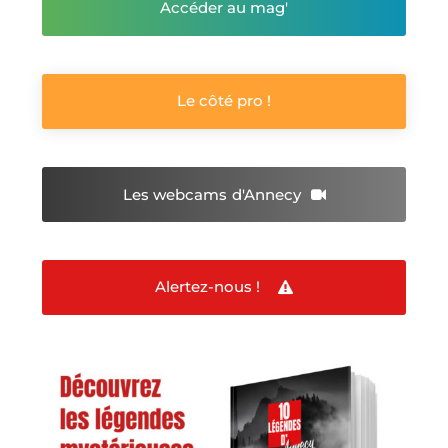
Accéder au mag'
Le côté pro !
Les webcams
d'Annecy
Alertez-nous !