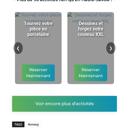
Tournez votre
Dessinez et
pièce en
forgez votre
porcelaine
couteau XXL
p
❮
❯
Réserver
Réserver
Maintenant
Maintenant
Voir encore plus d'activités
TAGS
Annecy