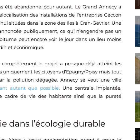
 pas été abandonné pour autant. Le Grand Annecy a
ocalisation des installations de l’entreprise Ceccon
hui situées dans la zone des Iles à Cran-Gevrier. Une
é annoncée publiquement, ce qui n’engendre pas un
bitume peut encore voir le jour dans un lieu moins
din et économique.
r complètement le projet a presque déjà atteint les
pas uniquement les citoyens d’Epagny/Poisy mais tout
r la pollution dégagée. Annecy se veut une ville
sant autant que possible
. Une centrale implantée,
 cadre de vie des habitants ainsi que la pureté
ie dans l’écologie durable
des Alpes », cette agglomération prend à cœur le