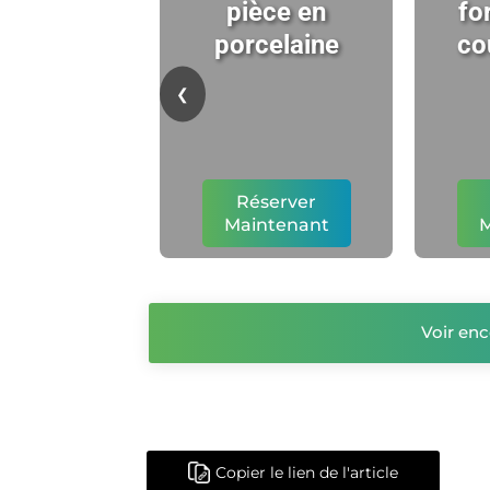
pièce en
fo
porcelaine
co
❮
Réserver
Maintenant
M
Voir enc
Copier le lien de l'article