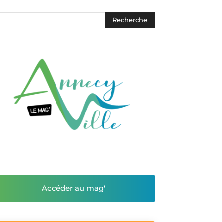
Accéder au mag'