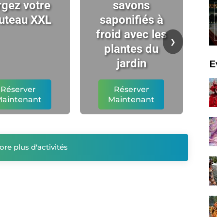
rgez votre
savons
uteau XXL
saponifiés à
ch
froid avec les
t
❯
plantes du
l'
jardin
E
Réserver
Réserver
aintenant
Maintenant
ore plus d'activités