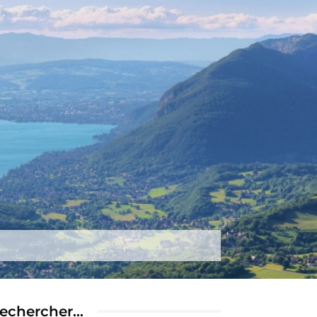
tez-nous
Plus
echercher…