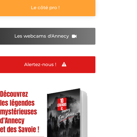
Le côté pro !
Les webcams
d'Annecy
Alertez-nous !