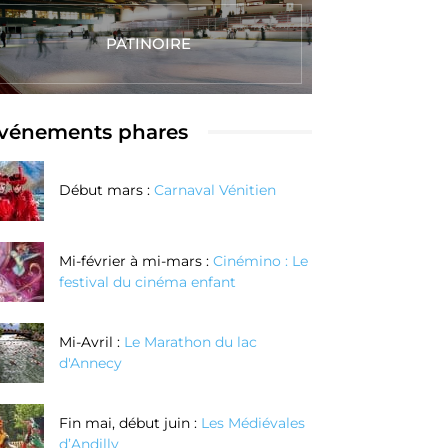
couteaux au
bague en
oix grâce à la
argent texturé
PATINOIRE
echnique de
enlèvement de
matière
vénements phares
Réserver
Réserver
Début mars :
Carnaval Vénitien
Maintenant
Maintenant
Mi-février à mi-mars :
Cinémino : Le
festival du cinéma enfant
Mi-Avril :
Le Marathon du lac
d'Annecy
Fin mai, début juin :
Les Médiévales
d’Andilly