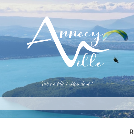
Votre média indépendant !
rner
S’installer
Le mag
Côté pro
Aler
R