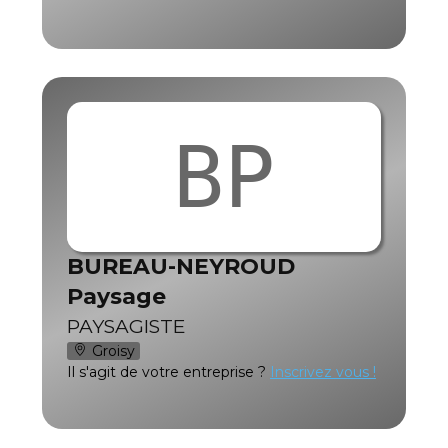
BP
BUREAU-NEYROUD
Paysage
PAYSAGISTE
Groisy
Il s'agit de votre entreprise ?
Inscrivez vous !