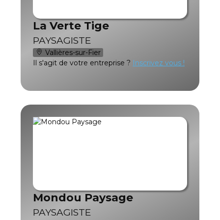
La Verte Tige
PAYSAGISTE
Vallières-sur-Fier
Il s'agit de votre entreprise ?
Inscrivez vous !
Mondou Paysage
PAYSAGISTE