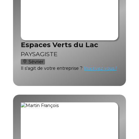
Espaces Verts du Lac
PAYSAGISTE
Sévrier
Il s'agit de votre entreprise ?
Inscrivez vous !