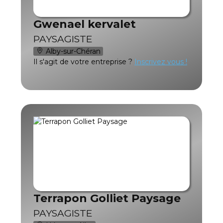
Gwenael kervalet
PAYSAGISTE
Alby-sur-Chéran
Il s'agit de votre entreprise ?
Inscrivez vous !
Terrapon Golliet Paysage
PAYSAGISTE