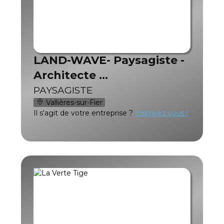
LAND-WAVE- Paysagiste -
Architecte …
PAYSAGISTE
Vallières-sur-Fier
Il s'agit de votre entreprise ?
Inscrivez vous !