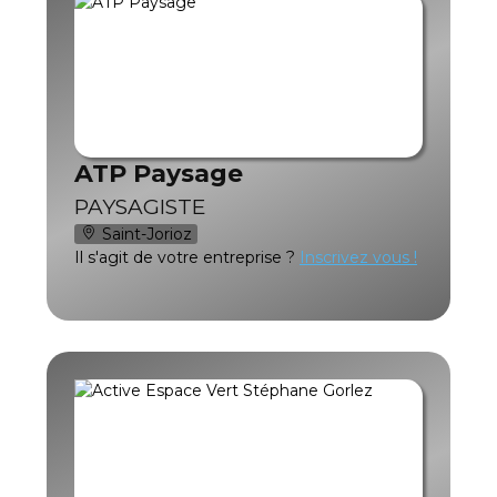
ATP Paysage
PAYSAGISTE
Saint-Jorioz
Il s'agit de votre entreprise ?
Inscrivez vous !