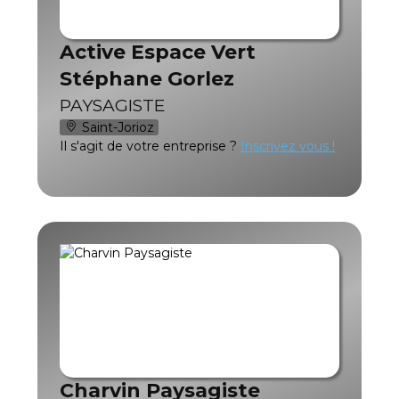
Active Espace Vert
Stéphane Gorlez
PAYSAGISTE
Saint-Jorioz
Il s'agit de votre entreprise ?
Inscrivez vous !
Charvin Paysagiste