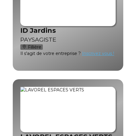
ID Jardins
PAYSAGISTE
Fillière
Il s'agit de votre entreprise ?
Inscrivez vous !