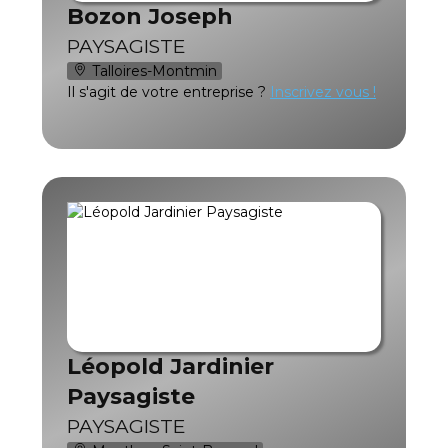
Bozon Joseph
PAYSAGISTE
Talloires-Montmin
Il s'agit de votre entreprise ?
Inscrivez vous !
Léopold Jardinier
Paysagiste
PAYSAGISTE