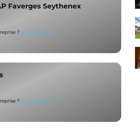
SAP Faverges Seythenex
treprise ?
Inscrivez vous !
s
treprise ?
Inscrivez vous !