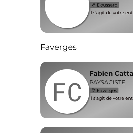
Doussard
Il s'agit de votre en
Faverges
Fabien Catt
FC
PAYSAGISTE
Faverges
Il s'agit de votre en