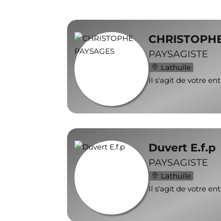
CHRISTOPH
PAYSAGISTE
Lathuile
Il s'agit de votre en
Duvert E.f.p
PAYSAGISTE
Lathuile
Il s'agit de votre en