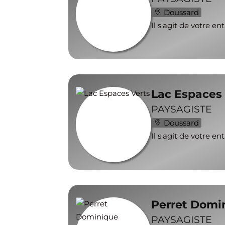
Doussard
Il s'agit de votre en
Lac Espaces 
PAYSAGISTE
Doussard
Il s'agit de votre en
Perret Domi
PAYSAGISTE