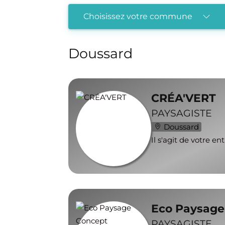
Choisissez votre commune
Doussard
CRÉA'VERT
PAYSAGISTE
Doussard
Il s'agit de votre en
Eco Paysage
PAYSAGISTE