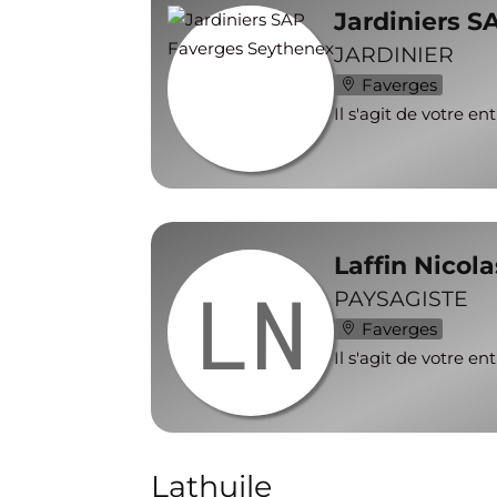
Jardiniers 
JARDINIER
Faverges
Il s'agit de votre en
Laffin Nicola
LN
PAYSAGISTE
Faverges
Il s'agit de votre en
Lathuile