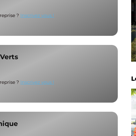
treprise ?
Inscrivez vous !
Verts
L
treprise ?
Inscrivez vous !
nique