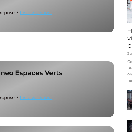
treprise ?
Inscrivez vous !
H
v
b
2 
Co
br
aneo Espaces Verts
or
re
treprise ?
Inscrivez vous !