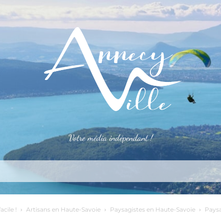
Votre média indépendant !
rner
S’installer
Le mag
Côté pro
Aler
acile !
Artisans en Haute-Savoie
Paysagistes en Haute-Savoie
Paysa