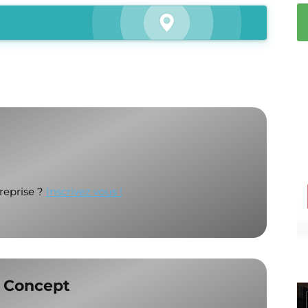
treprise ?
Inscrivez vous !
 Concept