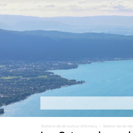
Découvrir
Que faire ?
Séjou
Stations de ski autour d’Annecy
Station de ski de