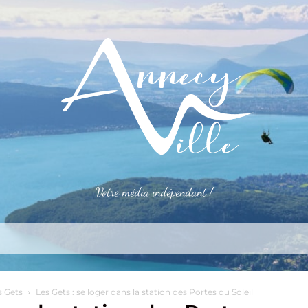
Votre média indépendant !
rner
S’installer
Le mag
Côté pro
Aler
s Gets
Les Gets : se loger dans la station des Portes du Soleil