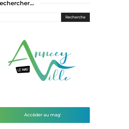
echercher…
Accéder au mag'