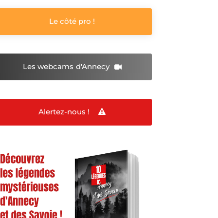
Le côté pro !
Les webcams
d'Annecy
Alertez-nous !