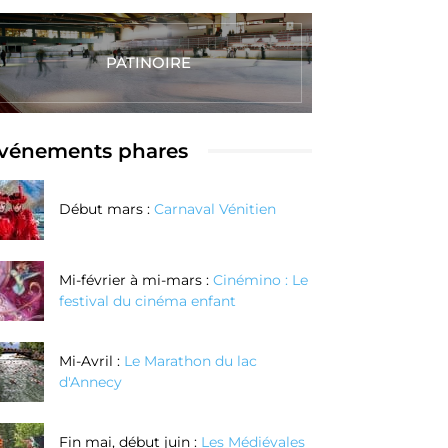
PATINOIRE
vénements phares
Début mars :
Carnaval Vénitien
Mi-février à mi-mars :
Cinémino : Le
festival du cinéma enfant
Mi-Avril :
Le Marathon du lac
d'Annecy
Fin mai, début juin :
Les Médiévales