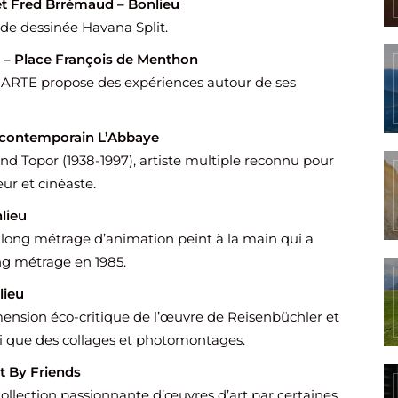
et Fred Brrémaud – Bonlieu
de dessinée Havana Split.
– Place François de Menthon
, ARTE propose des expériences autour de ses
t contemporain L’Abbaye
and Topor (1938-1997), artiste multiple reconnu pour
eur et cinéaste.
lieu
ong métrage d’animation peint à la main qui a
ng métrage en 1985.
lieu
imension éco-critique de l’œuvre de Reisenbüchler et
si que des collages et photomontages.
rt By Friends
ollection passionnante d’œuvres d’art par certaines