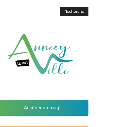
Accéder au mag'