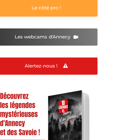
Le côté pro !
Les webcams
d'Annecy
Alertez-nous !