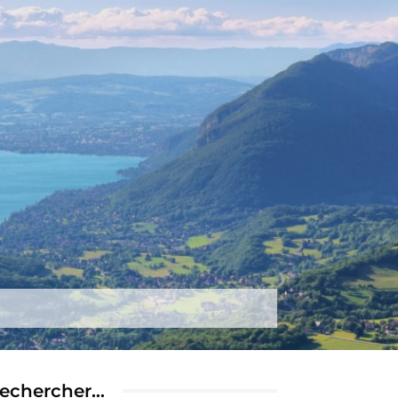
tez-nous
Plus
echercher…