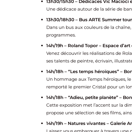
13h30/15h30 – Dédicaces Vic Macioci 
Une dédicace autour de la série de ban
13h30/18h30 – Bus ARTE Summer tour 
Dans un bus aux couleurs de la chaîne
programmes.
14h/19h – Roland Topor – Espace d’ar
Venez découvrir les réalisations de Rol
ses talents de peintre, écrivain, illustrat
14h/18h – “Les temps héroïques” – Bon
Un hommage aux Temps héroïques, le l
remporté le premier Cristal pour un lo
14h/18h – “Adieu, petite planète
” – Bon
Cette exposition met l’accent sur la d
propose une sélection de ses films, ain
14h/19h – Natures vivantes
– Galerie A
Laissez vous embarquer à travers une c