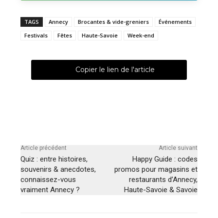
TAGS
Annecy
Brocantes & vide-greniers
Événements
Festivals
Fêtes
Haute-Savoie
Week-end
Copier le lien de l'article
Article précédent
Article suivant
Quiz : entre histoires,
Happy Guide : codes
souvenirs & anecdotes,
promos pour magasins et
connaissez-vous
restaurants d’Annecy,
vraiment Annecy ?
Haute-Savoie & Savoie