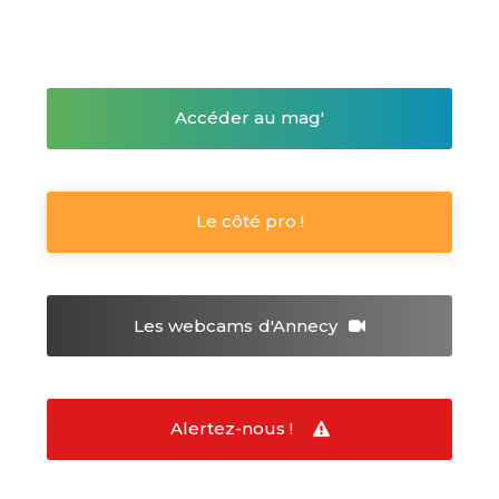
Accéder au mag'
Le côté pro !
Les webcams
d'Annecy
Alertez-nous !