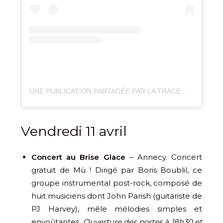
UNE PUBLICATION PARTAGÉE PAR LA TRACE FESTIVAL (@LA_TRACE_FESTIVAL)
Vendredi 11 avril
Concert au Brise Glace
– Annecy. Concert
gratuit de Mù ! Dirigé par Boris Boublil, ce
groupe instrumental post-rock, composé de
huit musiciens dont John Parish (guitariste de
PJ Harvey), mêle mélodies simples et
envoûtantes.
Ouverture des portes à 18h30 et