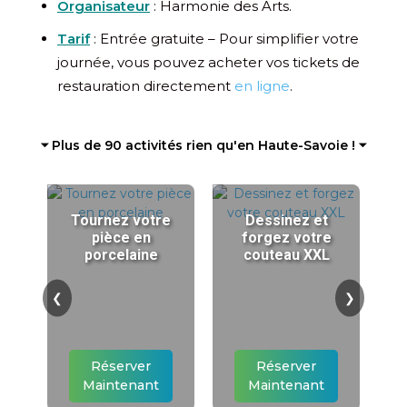
Organisateur
: Harmonie des Arts.
Tarif
: Entrée gratuite – Pour simplifier votre
journée, vous pouvez acheter vos tickets de
restauration directement
en ligne
.
⏷ Plus de 90 activités rien qu'en Haute-Savoie ! ⏷
Tournez votre
Dessinez et
pièce en
forgez votre
porcelaine
couteau XXL
❮
❯
Réserver
Réserver
Maintenant
Maintenant