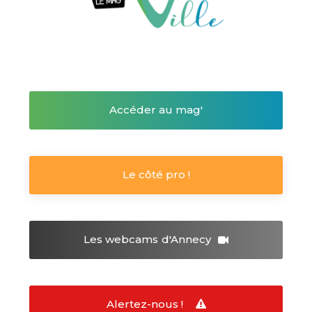
Accéder au mag'
Le côté pro !
Les webcams
d'Annecy
Alertez-nous !