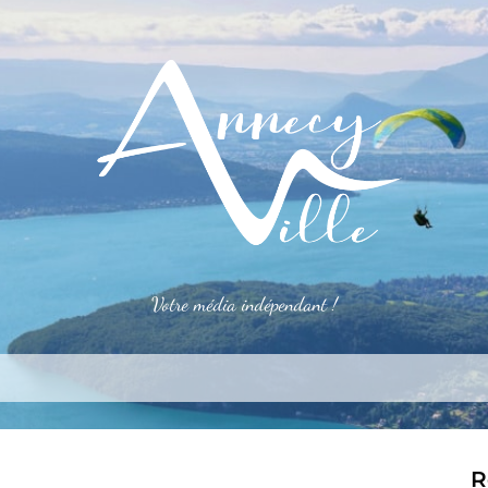
Votre média indépendant !
rner
S’installer
Le mag
Côté pro
Aler
R