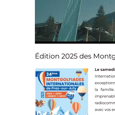
Édition 2025 des Montg
Le samedi 
Internatio
exceptionn
la famill
imprenabl
radiocomm
avec vos e