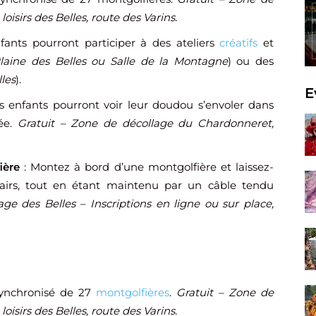
loisirs des Belles, route des Varins.
nfants pourront participer à des ateliers
créatifs
et
laine des Belles ou Salle de la Montagne
) ou des
lles
).
E
os enfants pourront voir leur doudou s’envoler dans
ée.
Gratuit – Zone de décollage du Chardonneret,
ière
: Montez à bord d’une montgolfière et laissez-
irs, tout en étant maintenu par un câble tendu
ge des Belles – Inscriptions en ligne ou sur place,
 synchronisé de 27
montgolfières
.
Gratuit – Zone de
loisirs des Belles, route des Varins.