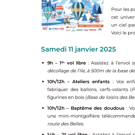
Pour les p
cet unive
un ciel p
Voici le p
Samedi 11 janvier 2025
9h – 1ᵉʳ vol libre
: Assistez à l’envol
décollage de l’Ile, à 500m de la base de 
10h/12h – Ateliers enfants
: Vos enfa
fabriquer des ballons, cerfs-volants (
P
figurines en bois (
Base de loisirs des Be
10h/12h – Baptême des doudous
: Vo
une mini-montgolfière télécommand
route des Belles.
14h – 2ᵉ vol libre
: Assistez à l’envo