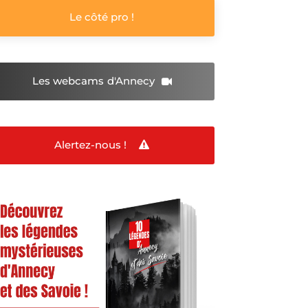
Le côté pro !
Les webcams
d'Annecy
Alertez-nous !