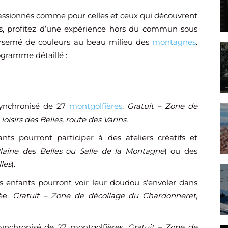
assionnés comme pour celles et ceux qui découvrent
rs, profitez d’une expérience hors du commun sous
arsemé de couleurs au beau milieu des
montagnes
.
rogramme détaillé :
 synchronisé de 27
montgolfières
.
Gratuit – Zone de
loisirs des Belles, route des Varins.
nts pourront participer à des ateliers créatifs et
laine des Belles ou Salle de la Montagne
) ou des
lles
).
s enfants pourront voir leur doudou s’envoler dans
ée.
Gratuit – Zone de décollage du Chardonneret,
l synchronisé de 27 montgolfières.
Gratuit – Zone de