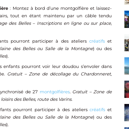
ière
: Montez à bord d’une montgolfière et laissez-
irs, tout en étant maintenu par un câble tendu
ge des Belles – Inscriptions en ligne ou sur place,
ants pourront participer à des ateliers
créatifs
et
laine des Belles ou Salle de la Montagne
) ou des
lles
).
s enfants pourront voir leur doudou s’envoler dans
ée.
Gratuit – Zone de décollage du Chardonneret,
 synchronisé de 27
montgolfières
.
Gratuit – Zone de
loisirs des Belles, route des Varins.
fants pourront participer à des ateliers
créatifs
et
laine des Belles ou Salle de la Montagne
) ou des
lles
).