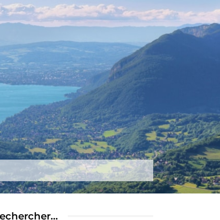
tez-nous
Plus
echercher…