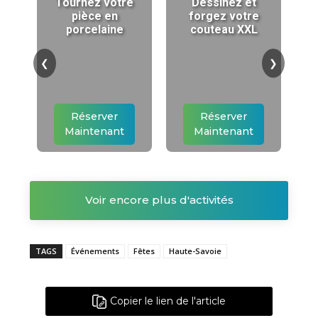
Tournez votre
Dessinez et
pièce en
forgez votre
porcelaine
couteau XXL
❮
❯
Réserver
Réserver
Maintenant
Maintenant
Voir encore plus d'activités
TAGS
Événements
Fêtes
Haute-Savoie
Copier le lien de l'article