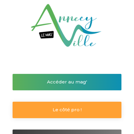
Accéder au mag'
Le côté pro !