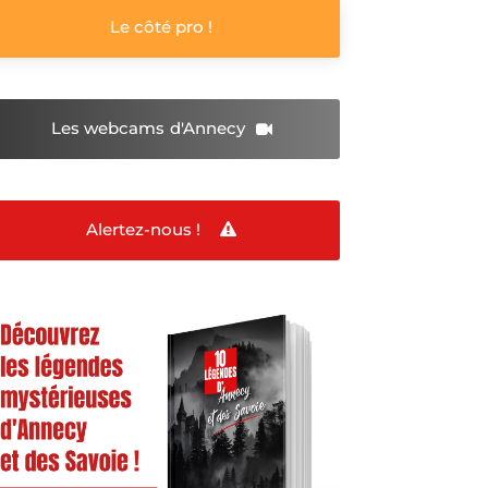
Le côté pro !
Les webcams
d'Annecy
Alertez-nous !