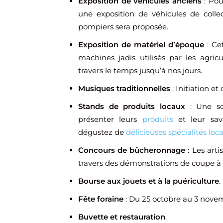
Exposition de véhicules anciens
: Pou
une exposition de véhicules de collec
pompiers sera proposée.
Exposition de matériel d’époque
: Cet
machines jadis utilisés par les agricul
travers le temps jusqu’à nos jours.
Musiques traditionnelles
: Initiation e
Stands de produits locaux
: Une soi
présenter leurs
produits
et leur savo
dégustez de
délicieuses spécialités loc
Concours de bûcheronnage
: Les arti
travers des démonstrations de coupe à l
Bourse aux jouets et à la puériculture
.
Fête foraine
: Du 25 octobre au 3 nove
Buvette et restauration
.