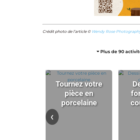
Crédit photo de l’article ©
Wendy Rose Photograph
⏷ Plus de 90 activi
Tournez votre
De
pièce en
fo
porcelaine
co
❮