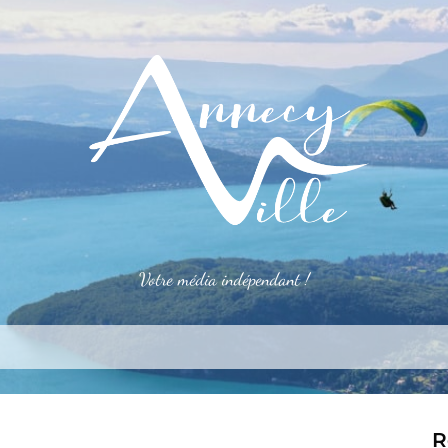
Votre média indépendant !
rner
S’installer
Le mag
Côté pro
Aler
R