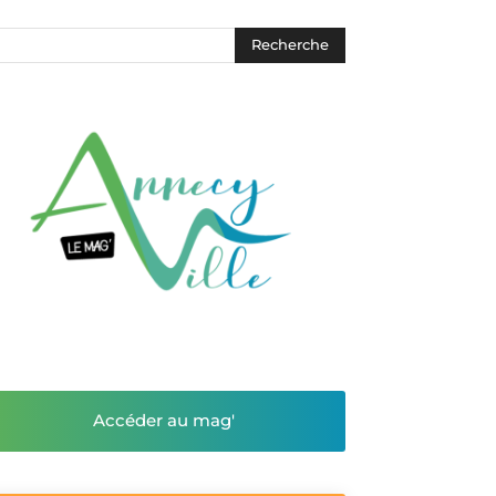
Accéder au mag'