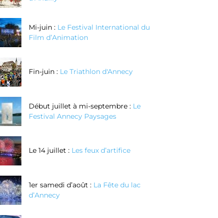
Mi-juin :
Le Festival International du
Film d’Animation
Fin-juin :
Le Triathlon d'Annecy
Début juillet à mi-septembre :
Le
Festival Annecy Paysages
Réalisez vos
Réalisez votre
couteaux au
bague en
Le 14 juillet :
Les feux d’artifice
oix grâce à la
argent texturé
echnique de
1er samedi d’août :
La Fête du lac
enlèvement de
d’Annecy
matière