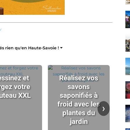
y
tés rien qu'en Haute-Savoie ! ⏷
ssinez et
Réalisez vos
rgez votre
savons
uteau XXL
saponifiés à
ch
froid avec les
t
❯
plantes du
l'
jardin