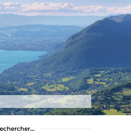
tez-nous
Plus
echercher…