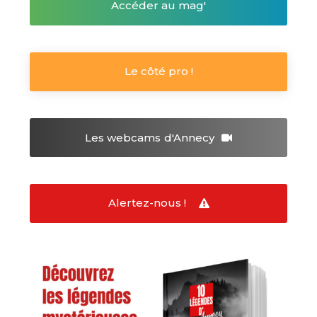
Accéder au mag'
Le côté pro !
Les webcams
d'Annecy
Alertez-nous !