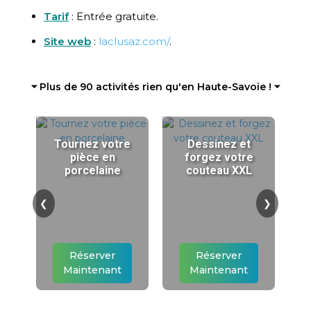
Tarif
: Entrée gratuite.
Site web
:
laclusaz.com/
.
⏷ Plus de 90 activités rien qu'en Haute-Savoie ! ⏷
Tournez votre
Dessinez et
pièce en
forgez votre
porcelaine
couteau XXL
❮
❯
Réserver
Réserver
Maintenant
Maintenant