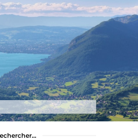
tez-nous
Plus
echercher…