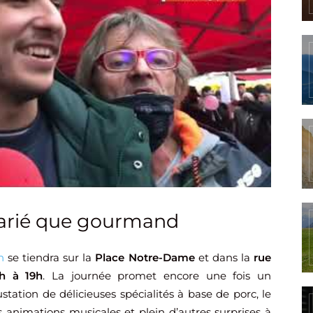
arié que gourmand
n
se tiendra sur la
Place Notre-Dame
et dans la
rue
h à 19h
. La journée promet encore une fois un
tion de délicieuses spécialités à base de porc, le
 animations musicales et plein d’autres surprises à