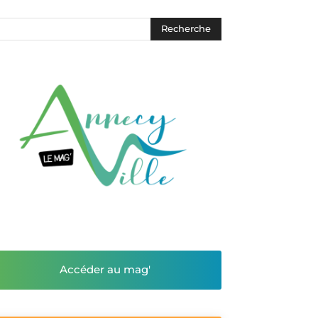
Accéder au mag'