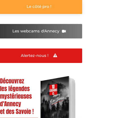
Le côté pro !
Les webcams
d'Annecy
Alertez-nous !