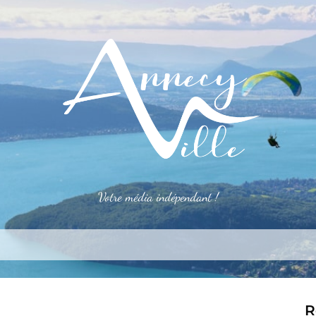
Votre média indépendant !
rner
S’installer
Le mag
Côté pro
Aler
R