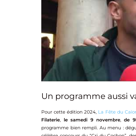
Un programme aussi v
Pour cette édition 2024,
La Fête du Caïo
Filaterie
,
le
samedi 9 novembre
,
de 9
programme bien rempli. Au menu : dégusta
célèbre concours du “Cri du Cochon”, des