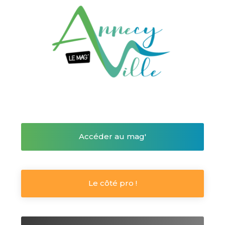
Accéder au mag'
Le côté pro !