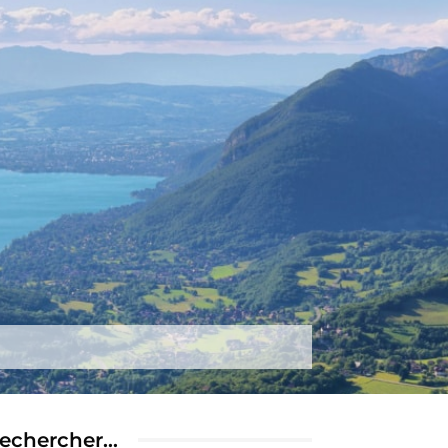
tez-nous
Plus
echercher…