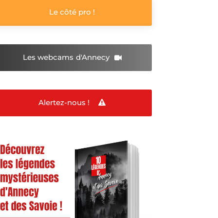
Le côté pro !
Les webcams
d'Annecy
Alertez-nous !