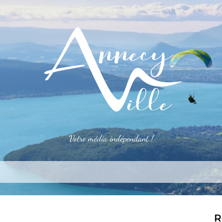
Votre média indépendant !
rner
S’installer
Le mag
Côté pro
Aler
R