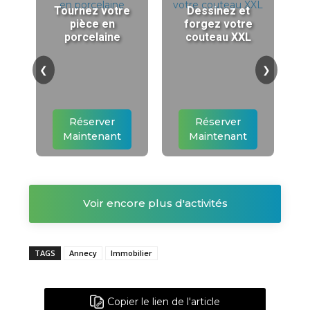
Tournez votre
Dessinez et
pièce en
forgez votre
porcelaine
couteau XXL
❮
❯
Réserver
Réserver
Maintenant
Maintenant
Voir encore plus d'activités
TAGS
Annecy
Immobilier
Copier le lien de l'article