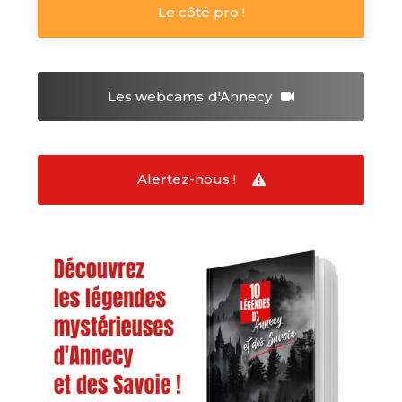
Le côté pro !
Les webcams
d'Annecy
Alertez-nous !