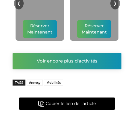
p
❮
❯
Réserver
Réserver
Maintenant
Maintenant
Voir encore plus d'activités
TAGS
Annecy
Mobilités
Copier le lien de l'article