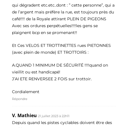
qui dégradent etc.etc..dont : ” cette personne”, qui a
de l’argent mais préfère la rue, est toujours près du
café!!!! de la Royale attirant PLEIN DE PIGEONS
Avec ses ordures perpétuelles!!!!les gens se
plaignent bcp en se promenant!!
Et Ces VELOS ET TROTTINETTES rues PIETONNES
(avec plein de monde) ET TROTTOIRS :
A.QUAND 1 MINIMUM DE SÉCURITÉ !!!!quand on
vieillit ou est handicapé!
J’AI ETE RENVERSEE 2 FOIS sur trottoir.
Cordialement
Répondre
V. Mathieu
21 juillet 2023 à 22h11
Depuis quand les pistes cyclables doivent être des