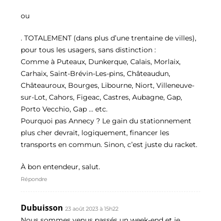
ou
. TOTALEMENT (dans plus d’une trentaine de villes),
pour tous les usagers, sans distinction :
Comme à Puteaux, Dunkerque, Calais, Morlaix,
Carhaix, Saint-Brévin-Les-pins, Châteaudun,
Châteauroux, Bourges, Libourne, Niort, Villeneuve-
sur-Lot, Cahors, Figeac, Castres, Aubagne, Gap,
Porto Vecchio, Gap … etc.
Pourquoi pas Annecy ? Le gain du stationnement
plus cher devrait, logiquement, financer les
transports en commun. Sinon, c’est juste du racket.
À bon entendeur, salut.
Répondre
Dubuisson
23 août 2023 à 15h22
Nous sommes venus passés un week-end et je