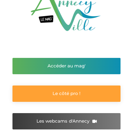
Accéder au mag'
Le côté pro !
Les webcams
d'Annecy