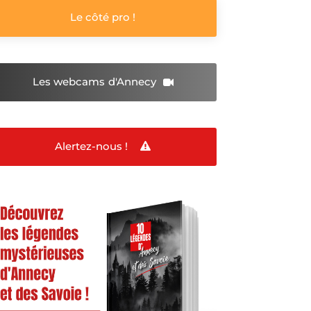
Le côté pro !
Les webcams
d'Annecy
Alertez-nous !