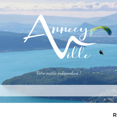
Votre média indépendant !
rner
S’installer
Le mag
Côté pro
Aler
R