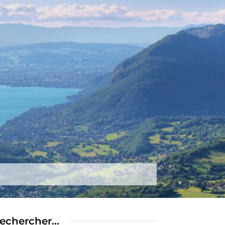
tez-nous
Plus
echercher…