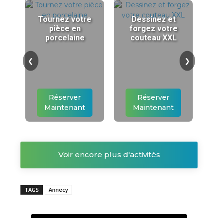
Tournez votre
Dessinez et
pièce en
forgez votre
porcelaine
couteau XXL
❮
❯
Réserver
Réserver
Maintenant
Maintenant
Voir encore plus d'activités
TAGS
Annecy