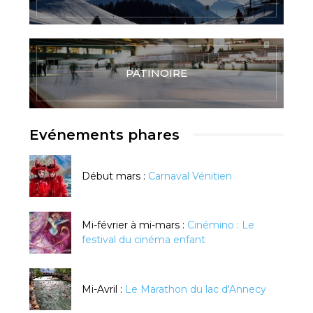
PATINOIRE
Evénements phares
Début mars :
Carnaval Vénitien
Mi-février à mi-mars :
Cinémino : Le
festival du cinéma enfant
Mi-Avril :
Le Marathon du lac d'Annecy