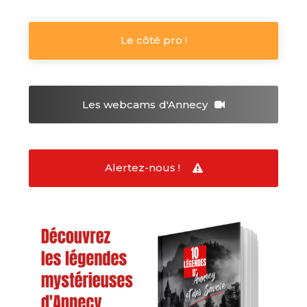
Le côté pro !
Les webcams
d'Annecy
Alertez-nous !