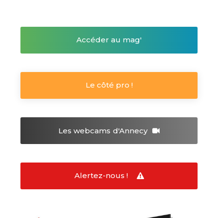
Accéder au mag'
Le côté pro !
Les webcams
d'Annecy
Alertez-nous !