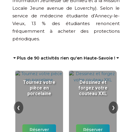
Information Jeunesse de Bonlieu et à la Mission
Locale Jeune avenue de Loverchy). Selon le
service de médecine étudiante d’Annecy-le-
Vieux, 13 % des étudiantes renoncent
fréquemment à acheter des protections
périodiques.
⏷ Plus de 90 activités rien qu'en Haute-Savoie ! ⏷
Tournez votre
Dessinez et
pièce en
forgez votre
porcelaine
couteau XXL
❮
❯
Réserver
Réserver