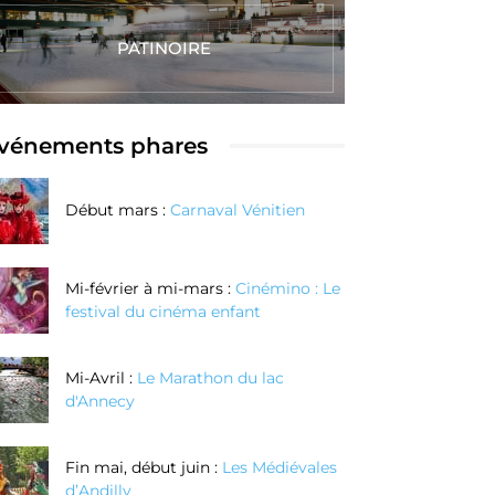
PATINOIRE
vénements phares
Début mars :
Carnaval Vénitien
Mi-février à mi-mars :
Cinémino : Le
festival du cinéma enfant
Réalisez vos
Réalisez votre
couteaux au
bague en
Mi-Avril :
Le Marathon du lac
oix grâce à la
argent texturé
d'Annecy
echnique de
enlèvement de
Fin mai, début juin :
Les Médiévales
d’Andilly