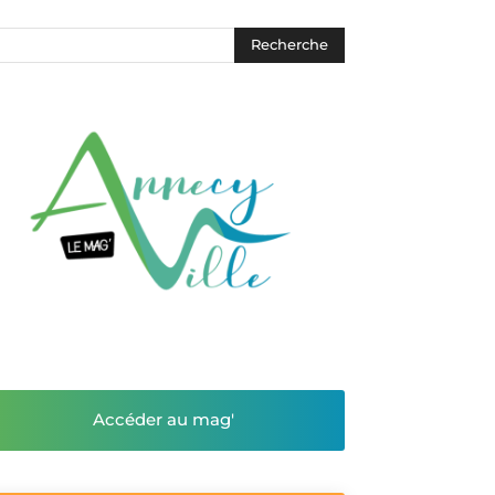
Accéder au mag'