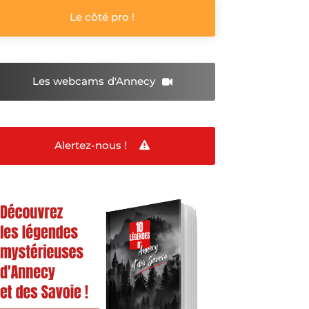
Le côté pro !
Les webcams
d'Annecy
Alertez-nous !