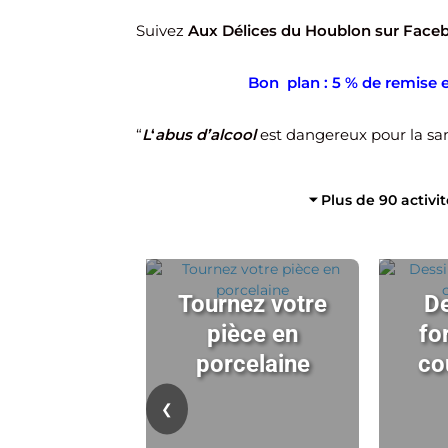
Suivez
Aux Délices du Houblon sur Face
Bon plan : 5 % de remise e
“
L
‘
abus d’alcool
est dangereux pour la s
⏷ Plus de 90 activi
Tournez votre
De
pièce en
fo
porcelaine
co
❮