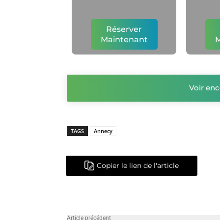
Réserver
Maintenant
M
Voir enc
TAGS
Annecy
Copier le lien de l'article
Article précédent