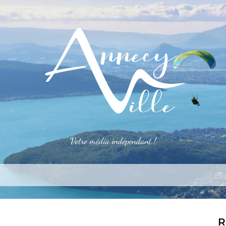
Votre média indépendant !
rner
S’installer
Le mag
Côté pro
Aler
R