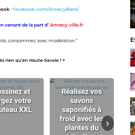
book
:
facebook.com/AnnecyBiere/
n venant de la part d’
Annecy-ville.fr
E
anté, consommez avec modération.”
tés rien qu'en Haute-Savoie ! ⏷
ssinez et
Réalisez vos
rgez votre
savons
uteau XXL
saponifiés à
ch
froid avec les
t
❯
plantes du
l'