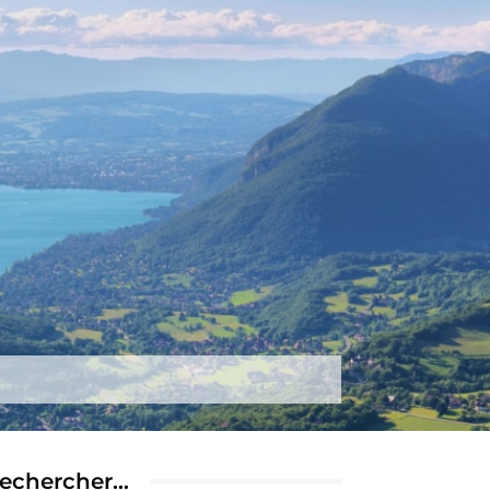
tez-nous
Plus
echercher…