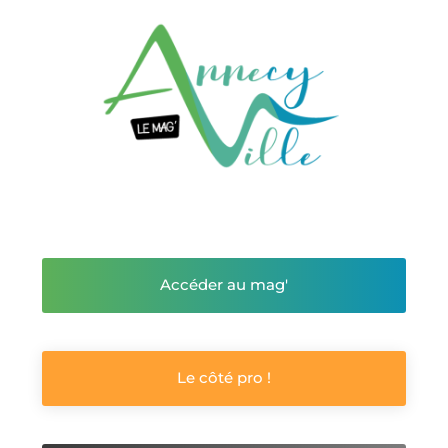
Accéder au mag'
Le côté pro !