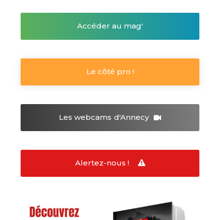
Accéder au mag'
Le côté pro !
Les webcams
d'Annecy
Alertez-nous !