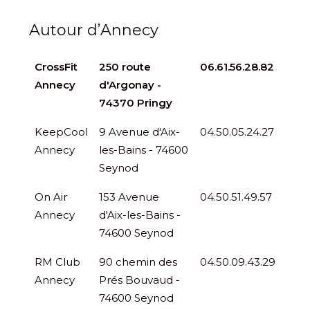
Autour d’Annecy
CrossFit
250 route
06.61.56.28.82
Annecy
d'Argonay -
74370 Pringy
KeepCool
9 Avenue d'Aix-
04.50.05.24.27
Annecy
les-Bains - 74600
Seynod
On Air
153 Avenue
04.50.51.49.57
Annecy
d'Aix-les-Bains -
74600 Seynod
RM Club
90 chemin des
04.50.09.43.29
Annecy
Prés Bouvaud -
74600 Seynod