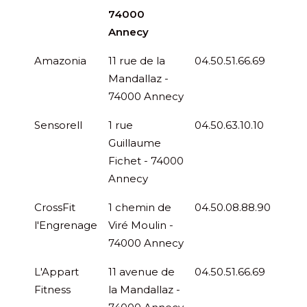
74000
Annecy
Amazonia
11 rue de la
04.50.51.66.69
Mandallaz -
74000 Annecy
Sensorell
1 rue
04.50.63.10.10
Guillaume
Fichet - 74000
Annecy
CrossFit
1 chemin de
04.50.08.88.90
l'Engrenage
Viré Moulin -
74000 Annecy
L'Appart
11 avenue de
04.50.51.66.69
Fitness
la Mandallaz -