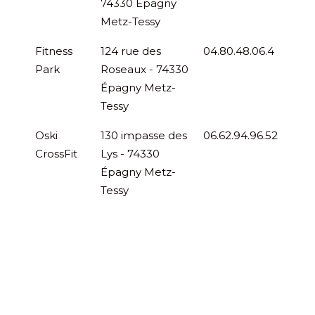
74330 Épagny
Metz-Tessy
Fitness
124 rue des
04.80.48.06.4
Park
Roseaux - 74330
Épagny Metz-
Tessy
Oski
130 impasse des
06.62.94.96.52
CrossFit
Lys - 74330
Épagny Metz-
Tessy