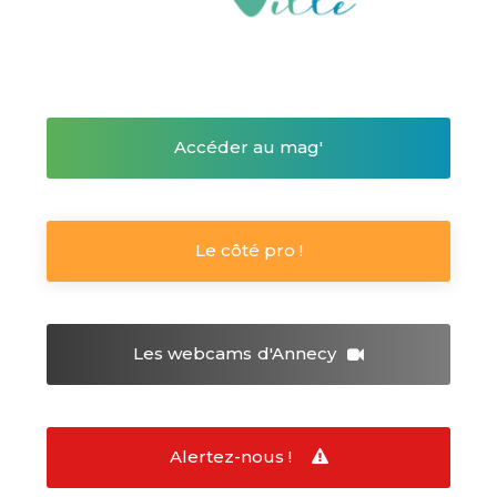
Accéder au mag'
Le côté pro !
Les webcams
d'Annecy
Alertez-nous !