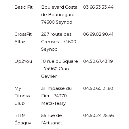
Basic Fit
Boulevard Costa
03.66.33.33.44
de Beauregard -
74600 Seynod
CrossFit
287 route des
06.69.02.90.41
Altaïs
Creuses - 74600
Seynod
Up2You
10 rue du Square
04.50.67.43.19
- 74960 Cran-
Gevrier
My
31 impasse du
04.50.60.21.60
Fitness
Fier - 74370
Club
Metz-Tessy
RITM
55 rue de
04.50.24.25.56
Épagny
l'Artisanat -