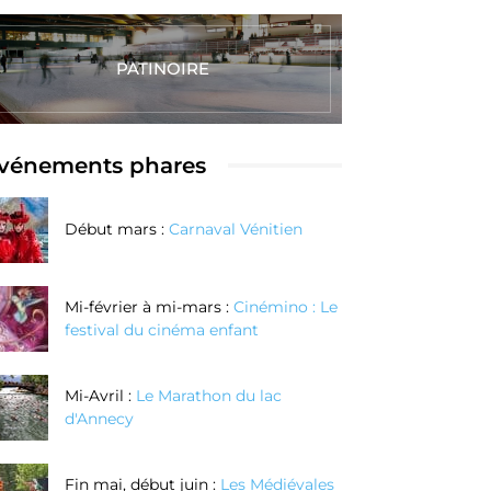
PATINOIRE
vénements phares
Début mars :
Carnaval Vénitien
Mi-février à mi-mars :
Cinémino : Le
festival du cinéma enfant
Mi-Avril :
Le Marathon du lac
d'Annecy
Fin mai, début juin :
Les Médiévales