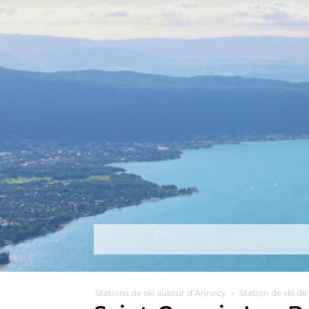
Découvrir
Que faire ?
Séjou
Stations de ski autour d’Annecy
Station de ski d