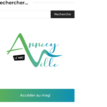
echercher…
Accéder au mag'