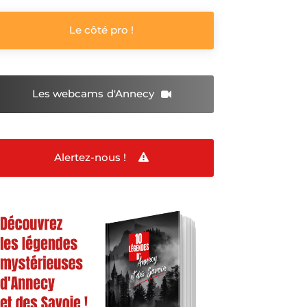
Le côté pro !
Les webcams
d'Annecy
Alertez-nous !