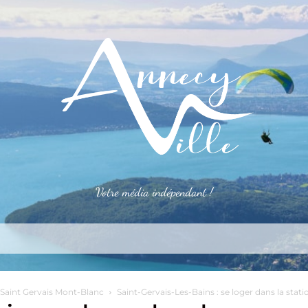
Votre média indépendant !
rner
S’installer
Le mag
Côté pro
Aler
e Saint Gervais Mont-Blanc
Saint-Gervais-Les-Bains : se loger dans la stat