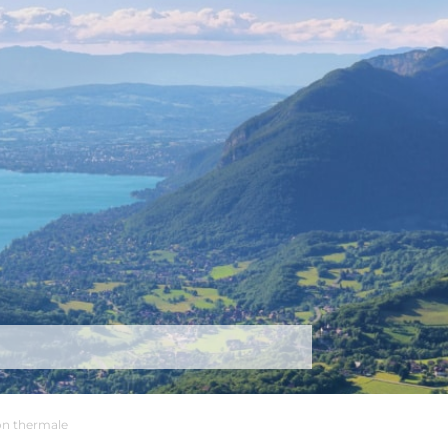
tez-nous
Plus
ion thermale