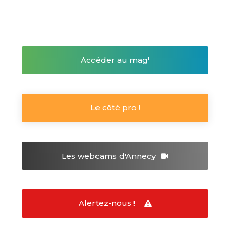
Accéder au mag'
Le côté pro !
Les webcams
d'Annecy
Alertez-nous !