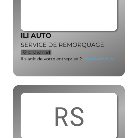
ILI AUTO
SERVICE DE REMORQUAGE
Chavanod
Il s'agit de votre entreprise ?
Inscrivez vous !
RS