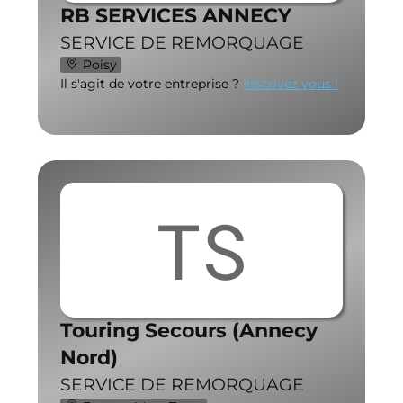
RB SERVICES ANNECY
SERVICE DE REMORQUAGE
Poisy
Il s'agit de votre entreprise ?
Inscrivez vous !
TS
Touring Secours (Annecy
Nord)
SERVICE DE REMORQUAGE