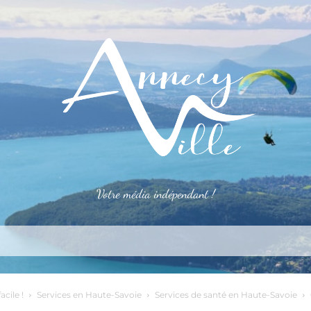
Votre média indépendant !
rner
S’installer
Le mag
Côté pro
Aler
acile !
Services en Haute-Savoie
Services de santé en Haute-Savoie