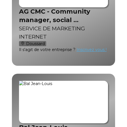
AG CMC - Community
manager, social …
SERVICE DE MARKETING
INTERNET
Doussard
Il s'agit de votre entreprise ?
Inscrivez vous !