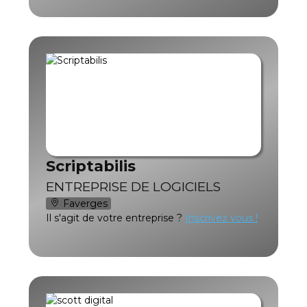
Scriptabilis
ENTREPRISE DE LOGICIELS
Faverges
Il s'agit de votre entreprise ?
Inscrivez vous !