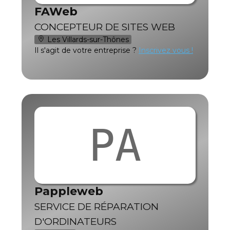
FAWeb
CONCEPTEUR DE SITES WEB
Les Villards-sur-Thônes
Il s'agit de votre entreprise ?
Inscrivez vous !
PA
Pappleweb
SERVICE DE RÉPARATION
D'ORDINATEURS