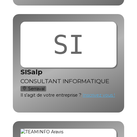
SI
SISalp
CONSULTANT INFORMATIQUE
Serraval
Il s'agit de votre entreprise ?
Inscrivez vous !