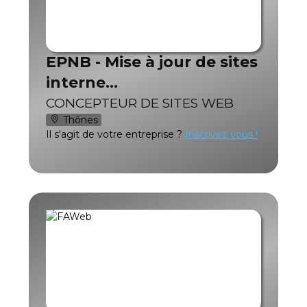
EPNB - Mise à jour de sites
interne…
CONCEPTEUR DE SITES WEB
Thônes
Il s'agit de votre entreprise ?
Inscrivez vous !