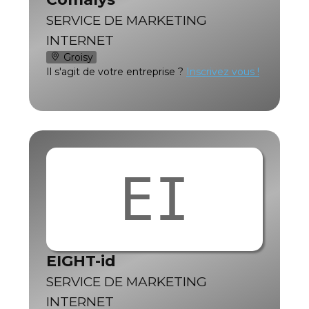
SERVICE DE MARKETING
INTERNET
Groisy
Il s'agit de votre entreprise ?
Inscrivez vous !
EI
EIGHT-id
SERVICE DE MARKETING
INTERNET