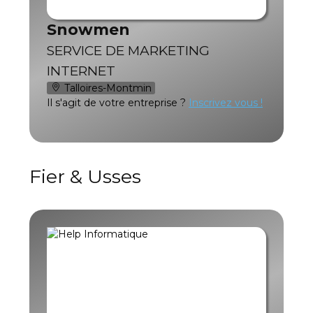
Snowmen
SERVICE DE MARKETING
INTERNET
Talloires-Montmin
Il s'agit de votre entreprise ?
Inscrivez vous !
Fier & Usses