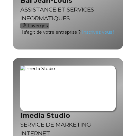
Bal Jean-Louis
ASSISTANCE ET SERVICES
INFORMATIQUES
Faverges
Il s'agit de votre entreprise ?
Inscrivez vous !
Imedia Studio
SERVICE DE MARKETING
INTERNET