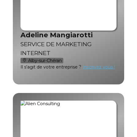
Adeline Mangiarotti
SERVICE DE MARKETING
INTERNET
Alby-sur-Chéran
Il s'agit de votre entreprise ?
Inscrivez vous !