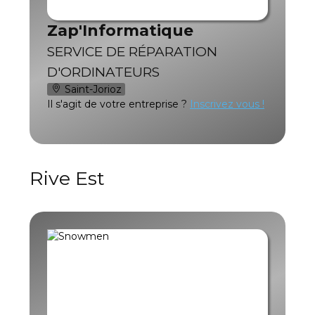
Zap'Informatique
SERVICE DE RÉPARATION
D'ORDINATEURS
Saint-Jorioz
Il s'agit de votre entreprise ?
Inscrivez vous !
Rive Est