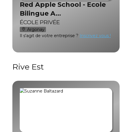
Red Apple School - Ecole
Bilingue A…
ÉCOLE PRIVÉE
Argonay
Il s'agit de votre entreprise ?
Inscrivez vous !
Rive Est