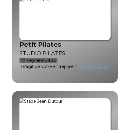
Petit Pilates
STUDIO PILATES
Veyrier-du-Lac
Il s'agit de votre entreprise ?
Inscrivez vous !