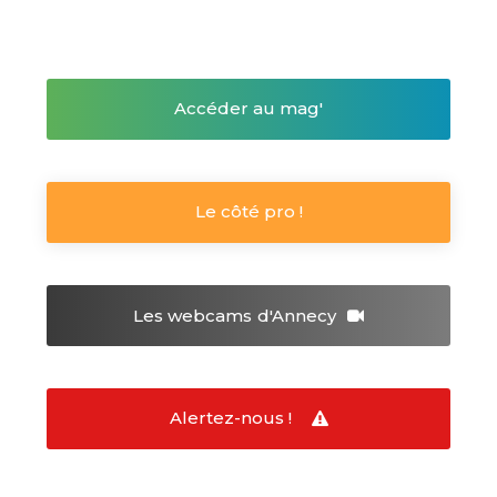
Accéder au mag'
Le côté pro !
Les webcams
d'Annecy
Alertez-nous !