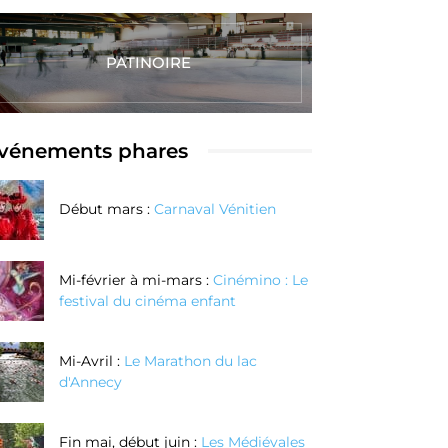
PATINOIRE
vénements phares
Début mars :
Carnaval Vénitien
Mi-février à mi-mars :
Cinémino : Le
festival du cinéma enfant
Mi-Avril :
Le Marathon du lac
d'Annecy
Fin mai, début juin :
Les Médiévales