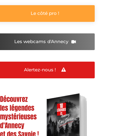
Le côté pro !
Les webcams
d'Annecy
Alertez-nous !