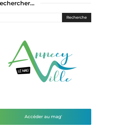
echercher…
Accéder au mag'