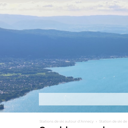
Découvrir
Que faire ?
Séjou
Stations de ski autour d’Annecy
Station de ski d