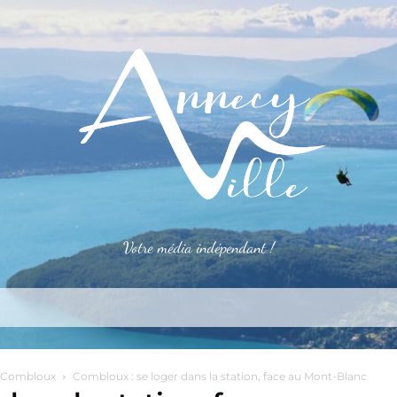
Votre média indépendant !
rner
S’installer
Le mag
Côté pro
Aler
e Combloux
Combloux : se loger dans la station, face au Mont-Blanc