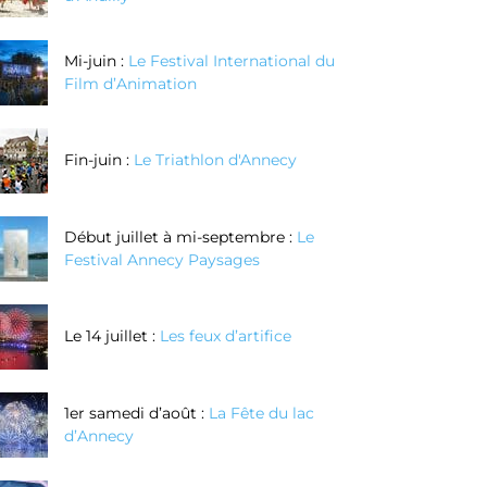
couteaux au
bague en
oix grâce à la
argent texturé
Mi-juin :
Le Festival International du
echnique de
Film d’Animation
enlèvement de
matière
Fin-juin :
Le Triathlon d'Annecy
Réserver
Réserver
Maintenant
Maintenant
Début juillet à mi-septembre :
Le
Festival Annecy Paysages
Le 14 juillet :
Les feux d’artifice
1er samedi d’août :
La Fête du lac
d’Annecy