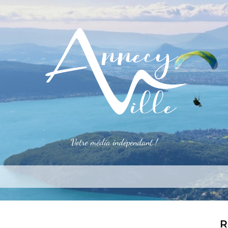
Votre média indépendant !
rner
S’installer
Le mag
Côté pro
Aler
R