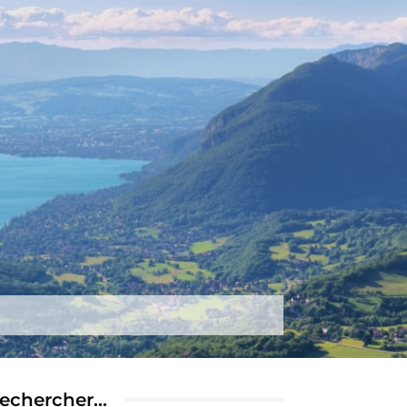
tez-nous
Plus
echercher…