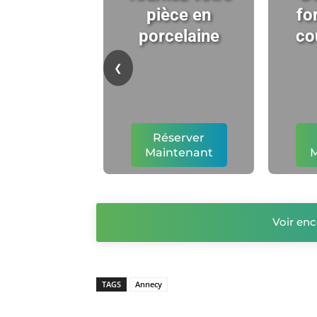
pièce en
fo
porcelaine
co
❮
Réserver
Maintenant
M
Voir enc
TAGS
Annecy