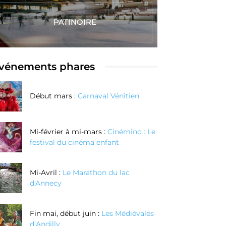
PATINOIRE
vénements phares
Début mars :
Carnaval Vénitien
Mi-février à mi-mars :
Cinémino : Le
festival du cinéma enfant
Mi-Avril :
Le Marathon du lac
d'Annecy
Fin mai, début juin :
Les Médiévales
Réalisez vos
Réalisez votre
d’Andilly