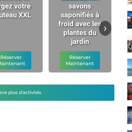
rgez votre
savons
uteau XXL
saponifiés à
ch
froid avec les
t
❯
plantes du
l'
jardin
Réserver
Réserver
aintenant
Maintenant
ore plus d'activités