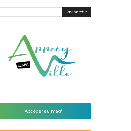
Accéder au mag'