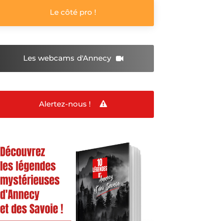
Le côté pro !
Les webcams
d'Annecy
Alertez-nous !