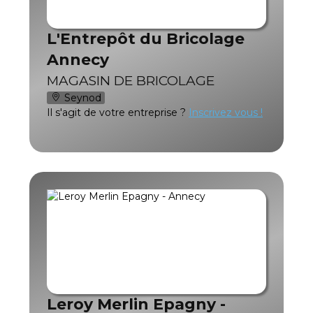
L'Entrepôt du Bricolage
Annecy
MAGASIN DE BRICOLAGE
Seynod
Il s'agit de votre entreprise ?
Inscrivez vous !
Leroy Merlin Epagny -