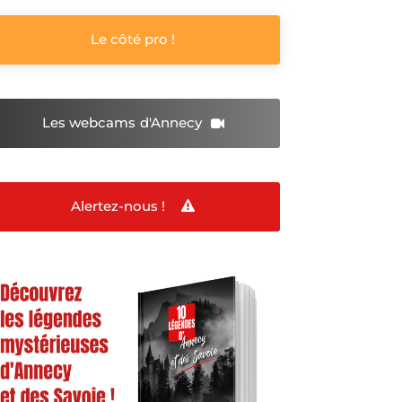
Le côté pro !
Les webcams
d'Annecy
Alertez-nous !