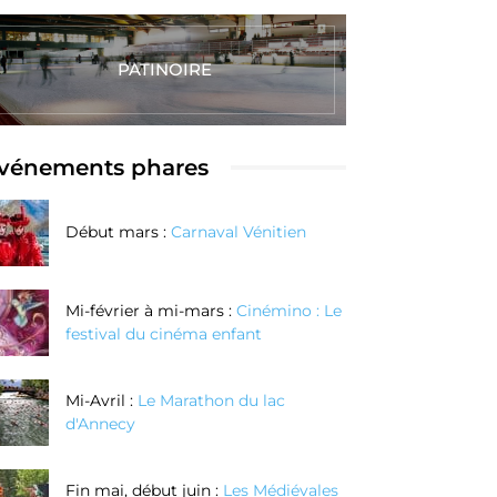
PATINOIRE
vénements phares
Début mars :
Carnaval Vénitien
Mi-février à mi-mars :
Cinémino : Le
festival du cinéma enfant
Mi-Avril :
Le Marathon du lac
d'Annecy
Fin mai, début juin :
Les Médiévales