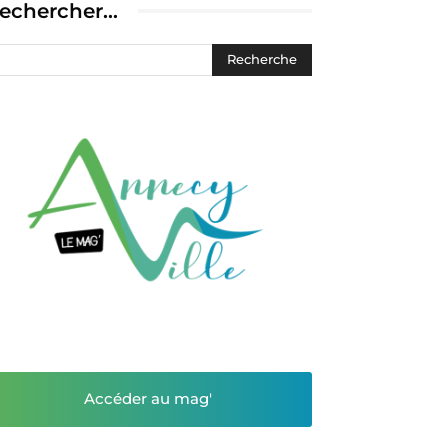
echercher…
Accéder au mag'