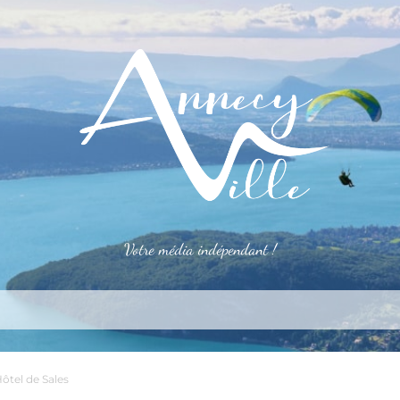
Votre média indépendant !
rner
S’installer
Le mag
Côté pro
Aler
Hôtel de Sales