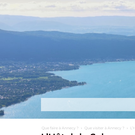
Découvrir
Que faire ?
Séjou
Que faire à Annecy ?
Que visiter à Annecy ?
L’