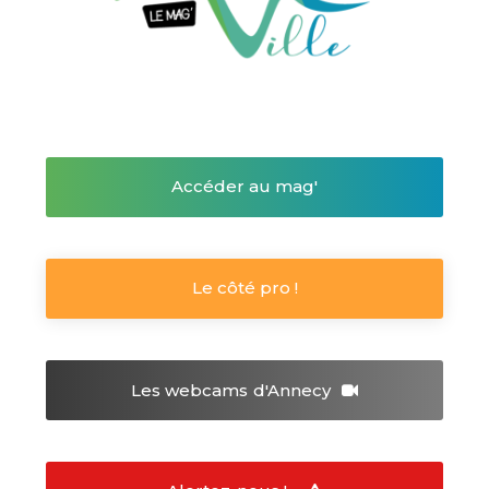
Accéder au mag'
Le côté pro !
Les webcams
d'Annecy