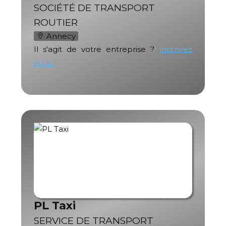
SOCIÉTÉ DE TRANSPORT
ROUTIER
Annecy
Il s'agit de votre entreprise ?
Inscrivez
vous !
PL Taxi
SERVICE DE TRANSPORT