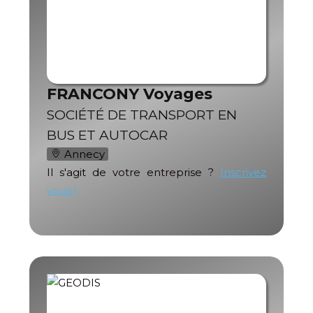
FRANCONY Voyages
SOCIÉTÉ DE TRANSPORT EN
BUS ET AUTOCAR
Annecy
Il s'agit de votre entreprise ?
Inscrivez
vous !