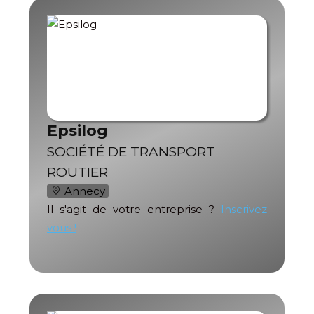
Epsilog
SOCIÉTÉ DE TRANSPORT
ROUTIER
Annecy
Il s'agit de votre entreprise ?
Inscrivez
vous !