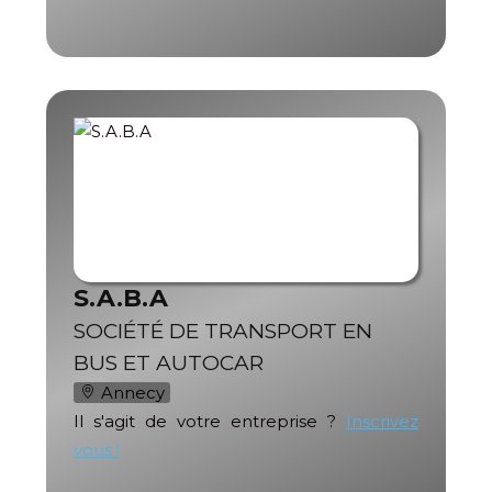
S.A.B.A
SOCIÉTÉ DE TRANSPORT EN
BUS ET AUTOCAR
Annecy
Il s'agit de votre entreprise ?
Inscrivez
vous !