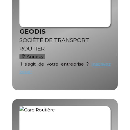
GEODIS
SOCIÉTÉ DE TRANSPORT
ROUTIER
Annecy
Il s'agit de votre entreprise ?
Inscrivez
vous !