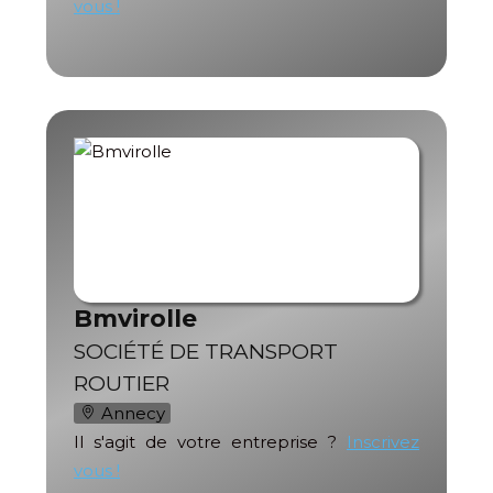
vous !
Bmvirolle
SOCIÉTÉ DE TRANSPORT
ROUTIER
Annecy
Il s'agit de votre entreprise ?
Inscrivez
vous !