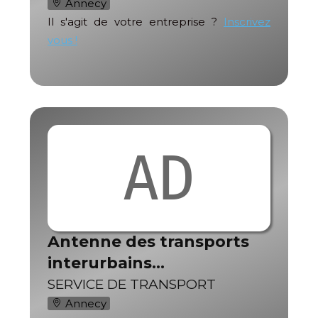
Annecy
Il s'agit de votre entreprise ?
Inscrivez
vous !
AD
Antenne des transports
interurbains…
SERVICE DE TRANSPORT
Annecy