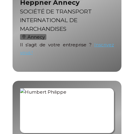
Heppner Annecy
SOCIÉTÉ DE TRANSPORT
INTERNATIONAL DE
MARCHANDISES
Annecy
Il s'agit de votre entreprise ?
Inscrivez
vous !