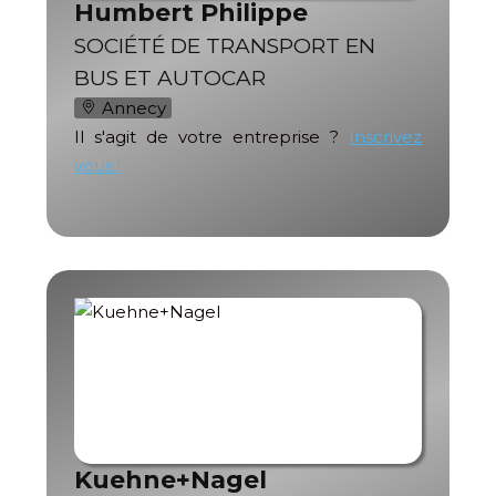
Humbert Philippe
SOCIÉTÉ DE TRANSPORT EN
BUS ET AUTOCAR
Annecy
Il s'agit de votre entreprise ?
Inscrivez
vous !
Kuehne+Nagel