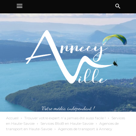
Votre média indépendant !
Accueil
Trouver votre expert n’a jamais été aussi facile !
Services
en Haute-Savoie
Services BtoB en Haute-Savoie
Agences de
transport en Haute-Savoie
Agences de transport à Annecy