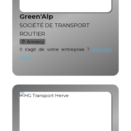
Green'Alp
SOCIÉTÉ DE TRANSPORT
ROUTIER
Annecy
Il s'agit de votre entreprise ?
Inscrivez
vous !