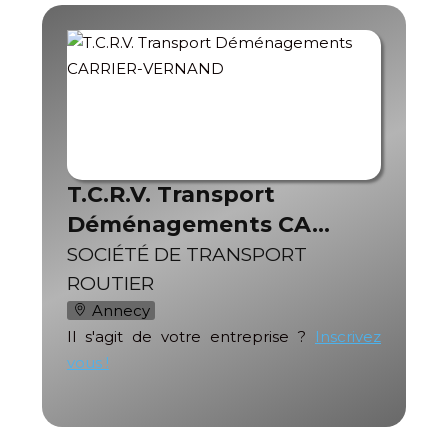
T.C.R.V. Transport
Déménagements CA…
SOCIÉTÉ DE TRANSPORT
ROUTIER
Annecy
Il s'agit de votre entreprise ?
Inscrivez
vous !