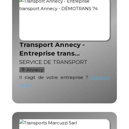
Transport Annecy -
Entreprise trans…
SERVICE DE TRANSPORT
Annecy
Il s'agit de votre entreprise ?
Inscrivez
vous !