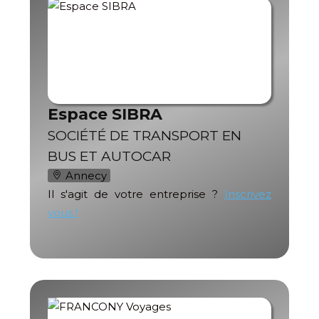
Espace SIBRA
SOCIÉTÉ DE TRANSPORT EN
BUS ET AUTOCAR
Annecy
Il s'agit de votre entreprise ?
Inscrivez
vous !