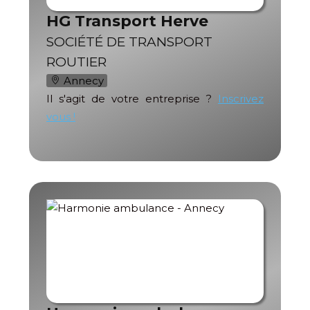
HG Transport Herve
SOCIÉTÉ DE TRANSPORT
ROUTIER
Annecy
Il s'agit de votre entreprise ?
Inscrivez
vous !