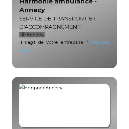
Harmonie ambulance -
Annecy
SERVICE DE TRANSPORT ET
D'ACCOMPAGNEMENT
Annecy
Il s'agit de votre entreprise ?
Inscrivez
vous !