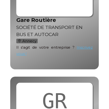
Gare Routière
SOCIÉTÉ DE TRANSPORT EN
BUS ET AUTOCAR
Annecy
Il s'agit de votre entreprise ?
Inscrivez
vous !
GR