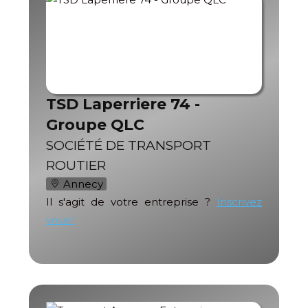
TSD Laperriere 74 -
Groupe QLC
SOCIÉTÉ DE TRANSPORT
ROUTIER
Annecy
Il s'agit de votre entreprise ?
Inscrivez
vous !