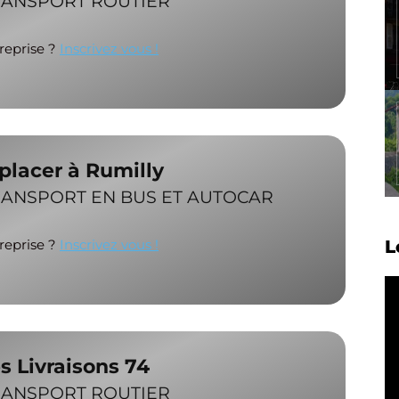
RANSPORT ROUTIER
treprise ?
Inscrivez vous !
éplacer à Rumilly
RANSPORT EN BUS ET AUTOCAR
treprise ?
Inscrivez vous !
L
s Livraisons 74
RANSPORT ROUTIER