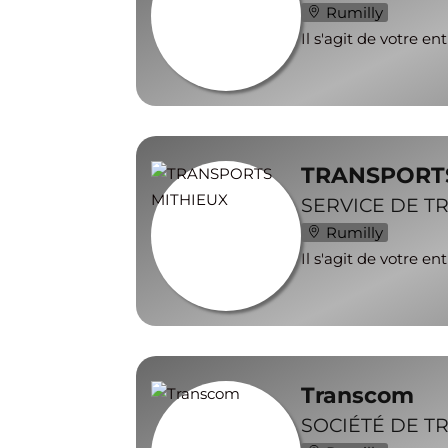
Rumilly
Il s'agit de votre en
TRANSPORTS
SERVICE DE T
Rumilly
Il s'agit de votre en
Transcom
SOCIÉTÉ DE T