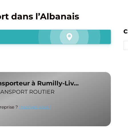
t dans l’Albanais
C
nsporteur à Rumilly-Liv…
RANSPORT ROUTIER
treprise ?
Inscrivez vous !