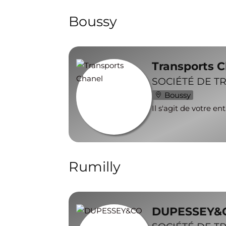
Boussy
Transports 
SOCIÉTÉ DE T
Boussy
Il s'agit de votre en
Rumilly
DUPESSEY&