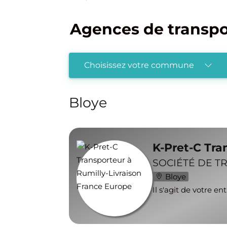
Agences de transpor
Choisissez votre commune
Bloye
K-Pret-C Tra
SOCIÉTÉ DE T
Bloye
Il s'agit de votre en