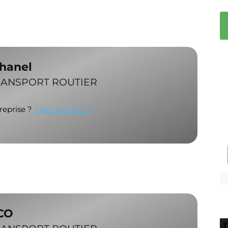
Chanel
RANSPORT ROUTIER
treprise ?
Inscrivez vous !
CO