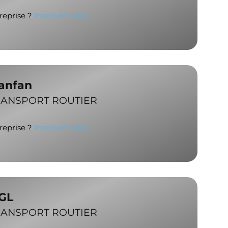
treprise ?
Inscrivez vous !
Fanfan
RANSPORT ROUTIER
treprise ?
Inscrivez vous !
TGL
RANSPORT ROUTIER