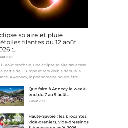
clipse solaire et pluie
’étoiles filantes du 12 août
026 :...
août 2026
 12 août prochain, une éclipse solaire traversera
e partie de l’Europe et sera visible depuis la
ance. À Annecy, le phénomène pourra être...
Que faire à Annecy le week-
end du 7 au 9 août...
7 août 2026
Haute-Savoie : les brocantes,
vide-greniers, vide-dressings
& bourses en août 2026