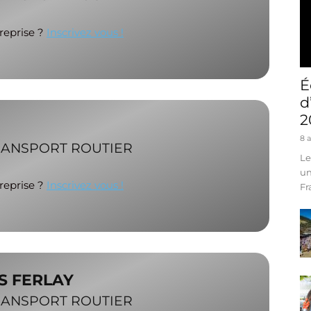
treprise ?
Inscrivez vous !
É
d
2
8 
RANSPORT ROUTIER
Le
un
treprise ?
Inscrivez vous !
Fr
S FERLAY
RANSPORT ROUTIER