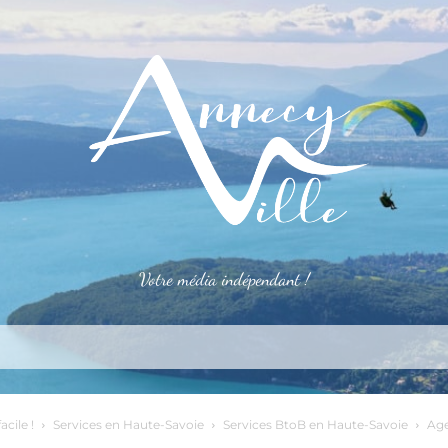
Votre média indépendant !
rner
S’installer
Le mag
Côté pro
Aler
acile !
Services en Haute-Savoie
Services BtoB en Haute-Savoie
Age