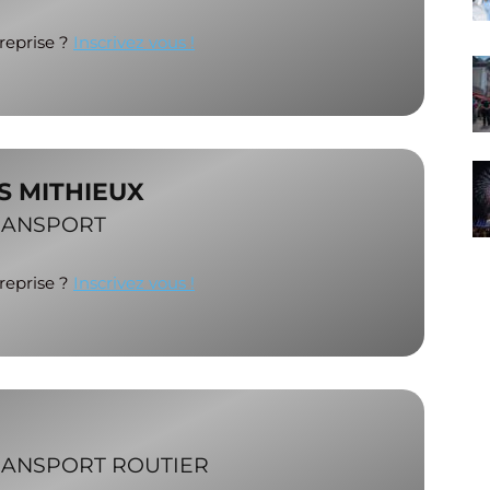
treprise ?
Inscrivez vous !
 MITHIEUX
RANSPORT
treprise ?
Inscrivez vous !
RANSPORT ROUTIER