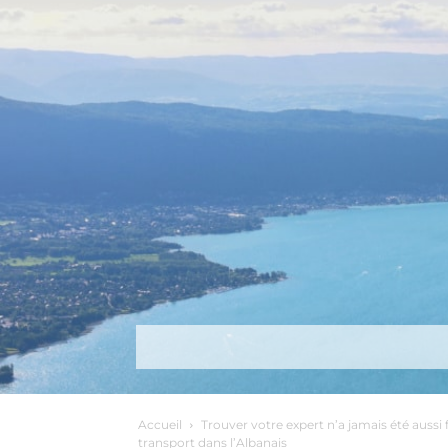
Découvrir
Que faire ?
Séjou
Accueil
Trouver votre expert n’a jamais été aussi f
transport dans l’Albanais