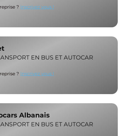
treprise ?
Inscrivez vous !
et
RANSPORT EN BUS ET AUTOCAR
treprise ?
Inscrivez vous !
ocars Albanais
RANSPORT EN BUS ET AUTOCAR