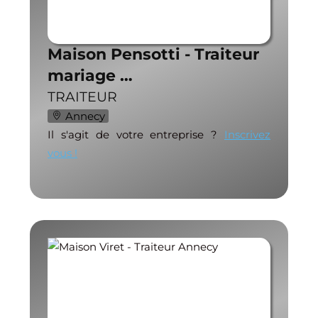
Maison Pensotti - Traiteur
mariage …
TRAITEUR
Annecy
Il s'agit de votre entreprise ?
Inscrivez
vous !