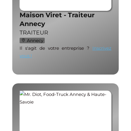
Maison Viret - Traiteur
Annecy
TRAITEUR
Annecy
Il s'agit de votre entreprise ?
Inscrivez
vous !