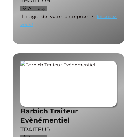
TRAITEUR
Annecy
Il s'agit de votre entreprise ?
Inscrivez
vous !
Barbich Traiteur
Evènémentiel
TRAITEUR