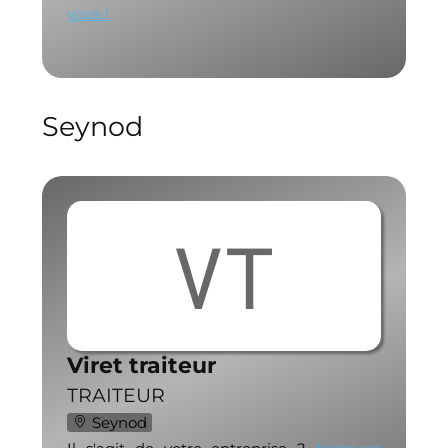
vous !
Seynod
VT
Viret traiteur
TRAITEUR
Seynod