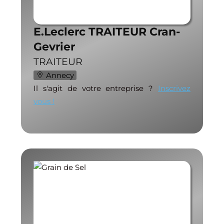
E.Leclerc TRAITEUR Cran-
Gevrier
TRAITEUR
Annecy
Il s'agit de votre entreprise ?
Inscrivez
vous !