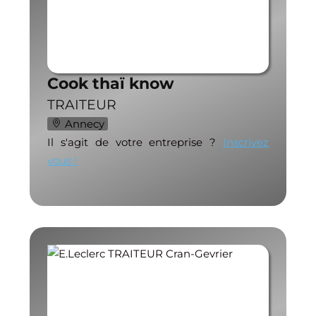
Cook thaï know
TRAITEUR
Annecy
Il s'agit de votre entreprise ?
Inscrivez
vous !