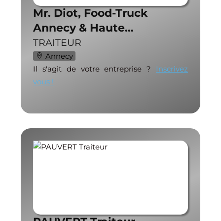
Mr. Diot, Food-Truck
Annecy & Haute…
TRAITEUR
Annecy
Il s'agit de votre entreprise ?
Inscrivez
vous !