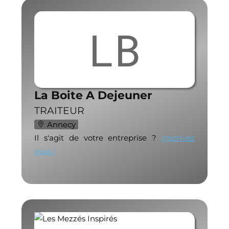
LB
La Boite A Dejeuner
TRAITEUR
Annecy
Il s'agit de votre entreprise ?
Inscrivez
vous !