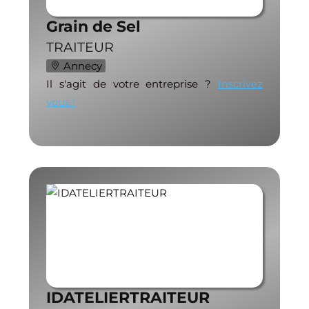
Grain de Sel
TRAITEUR
Annecy
Il s'agit de votre entreprise ?
Inscrivez
vous !
IDATELIERTRAITEUR